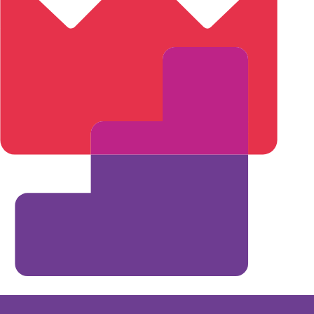
Профессия
Профес
ссия
Менеджер по
Фотогр
ог-
продажам
от нуля
Курсы
ьтант
Скоро ст
Профессия
Курсы
Менеджер бизнес-
техники речи
ения
процессов
фикации
Курсы
Курсы
Профессия
огов
риторики
Менеджер
Курсы 
маркетплейсов
для на
тивной
Профессия
никации
Курсы
Руководитель
профес
ссия
отдела продаж
фотогр
ог-коуч
старт
Курсы MS Office
ссия
Курсы о
ративный
фотогр
ог
Курсы
Курсы
ссия
профес
ный
Курсы подбора
ретуши
ог