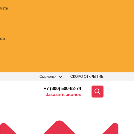
мате
ами
Смоленск
СКОРО ОТКРЫТИЕ
+7 (800) 500-82-74
Заказать звонок
ессии
Профессии
Профессии
Профе
 курс
Курсы
Профессия
Профес
огии
ораторского
Менеджер по
Фотогр
ных
мастерства
персоналу
видеог
ений