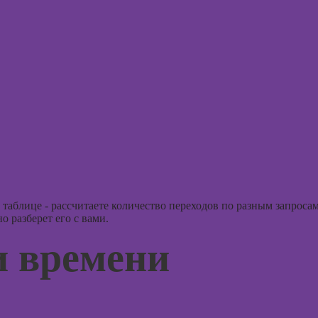
интерьера
Курсы 
ориент
Практикум:
терапи
интерьерные
коллажи в
Курсы
Adobe
психос
Photoshop
Курсы
подготовки
недвижимости к
продаже
(хоумстейджинг)
Курсы по
таблице - рассчитаете количество переходов по разным запросам
 разберет его с вами.
заработку на
перепродаже
и времени
квартир
(флиппинг)