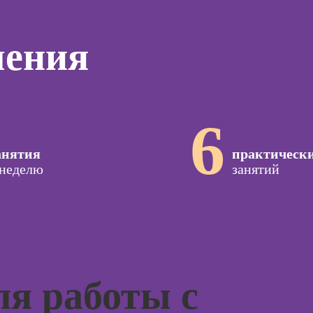
дизайнер)
программирования
тинга
Профе
(вайб-кодинг)
Профессия
Игропр
чения
о
Ландшафтный
Курсы нейросетей
ию
Профес
дизайнер
для офиса
а
терапе
Профессия
о
Профе
Дизайнер
ой
Детски
сайтов на Tilda
6
зации
Профе
seo-
Профессия
анятия
практическ
психол
жение
Коммерческий
 неделю
занятий
диджитал-
Профе
иллюстратор
специа
оздания
вижения
Профессия
а Tilda
Специалист по
подготовке
Курс
недвижимости к
тной
продаже
ы
Курсы 
(хоумстейджер)
я работы с
Курсы 
Профессия 3Д-