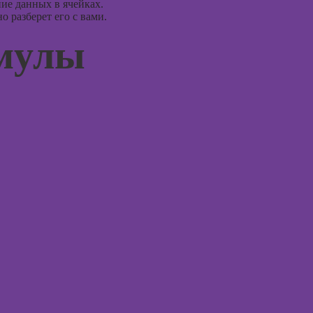
ие данных в ячейках.
монтажу в After
Курсы 
 разберет его с вами.
Effects
терапи
мулы
психол
Курсы дизайна
интерфейсов
Курсы 
нейроп
Курсы Autodesk
и псих
AutoCAD
Курсы 
Курсы
тревог
Блендера
паниче
(Blender 3D)
атакам
Курсы
Курсы
рисования в
когнит
Photoshop
поведе
терапи
Курсы создания
2Д-персонажей
Курсы 
в Adobe
рисова
Photoshop
Курсы
Курсы ArchiCad
профа
для дизайнеров