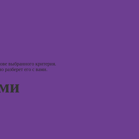
Курсы
Курс
Photoshop
Курсы
Курсы Adobe
практи
Illustrator
психод
(Иллюстратор),
векторная
Курсы
графика
игроте
психол
Курсы
нове выбранного критерия.
игр
графического
 разберет его с вами.
дизайна
Курсы 
ами
психол
менед
персон
Курсы
Курсы
Курсы
продв
флористики для
психол
начинающих
Курсы
Курсы
диагно