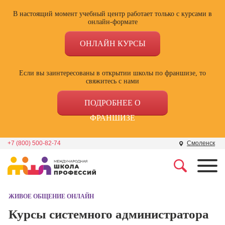
В настоящий момент учебный центр работает только с курсами в
онлайн-формате
ОНЛАЙН КУРСЫ
Если вы заинтересованы в открытии школы по франшизе, то
свяжитесь с нами
ПОДРОБНЕЕ О
ФРАНШИЗЕ
+7 (800) 500-82-74
Смоленск
Профессии
Школа маркетинга и
рекламы
ЖИВОЕ ОБЩЕНИЕ ОНЛАЙН
Профессия
Специалист по
Курсы системного администратора
Школа дизайна
поисковой