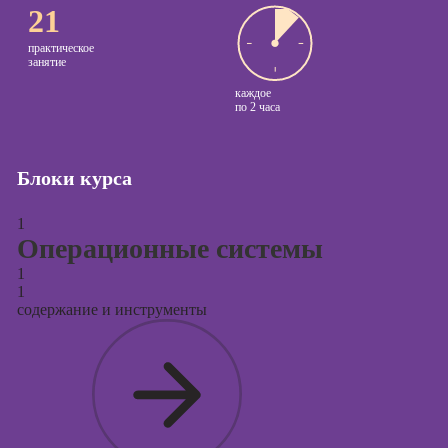
Курсы
21
продвижения в
социальных
практическое
занятие
сетях
каждое
Курсы
по
2 часа
таргетированной
рекламы
Блоки курса
Курсы
продюсирования
проектов
1
Операционные системы
Курсы создания
1
презентаций в
1
PowerPoint
содержание и инструменты