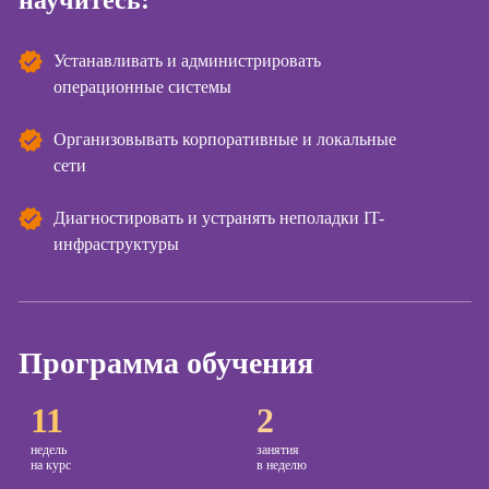
научитесь:
Курсы
копирайтинга
Устанавливать и администрировать
операционные системы
Курсы по
созданию
Организовывать корпоративные и локальные
контента
сети
Курсы по
поисковой
Диагностировать и устранять неполадки IT-
оптимизации
инфраструктуры
сайтов (seo-
продвижение
сайтов)
Курсы создания
и продвижения
Программа обучения
сайтов на Tilda
11
2
Курсы
контекстной
недель
занятия
рекламы
на курс
в неделю