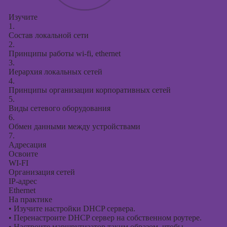
Изучите
1.
Состав локальной сети
2.
Принципы работы wi-fi, ethernet
3.
Иерархия локальных сетей
4.
Принципы организации корпоративных сетей
5.
Виды сетевого оборудования
6.
Обмен данными между устройствами
7.
Адресация
Освоите
WI-FI
Организация сетей
IP-адрес
Ethernet
На практике
•
Изучите настройки DHCP сервера.
•
Перенастроите DHCP сервер на собственном роутере.
•
Настроите маршрутизатор таким образом, чтобы