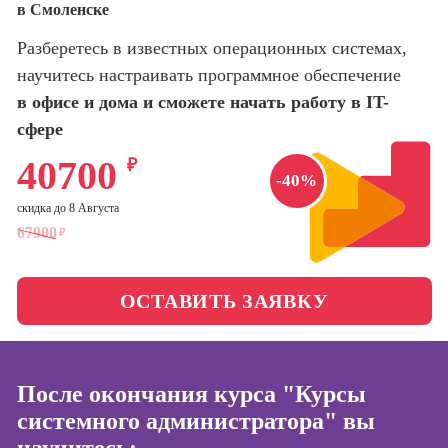
в Смоленске
оптимизации
сайтов (seo-
Школа нейросетей и
Разберетесь в известных операционных системах,
продвижение
программирования
сайтов)
научитесь настраивать программное обеспечение
в офисе и дома и сможете начать работу в IT-
Школа психологии
Профессия
сфере
Интернет-
маркетолог
Школа актерского
40700
₽
-40%
мастерства
Профессия
Менеджер по
скидка до 8 Августа
маркетингу в
Школа бизнеса и
67900
₽
социальных
управления
сетях (SMM-
менеджер)
ОСТАВИТЬ ЗАЯВКУ
Фотошкола
Профессия
Специалист по
Школа медиа
таргетингу
После окончания курса "Курсы
системного администратора" вы
Курсы
Онлайн-обучение