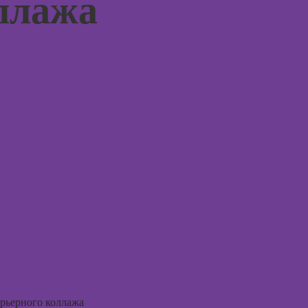
ллажа
монтажу в After
Курсы 
Effects
терапи
психол
Курсы дизайна
интерфейсов
Курсы 
нейроп
Курсы Autodesk
и псих
AutoCAD
Курсы 
Курсы
тревог
Блендера
паниче
(Blender 3D)
атакам
Курсы
Курсы
рисования в
когнит
Photoshop
поведе
терапи
Курсы создания
2Д-персонажей
Курсы 
в Adobe
рисова
Photoshop
Курсы
Курсы ArchiCad
ерьерного коллажа
профа
для дизайнеров