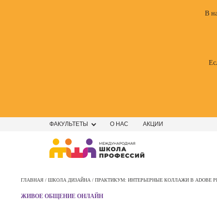
В н
Ес
ФАКУЛЬТЕТЫ
О НАС
АКЦИИ
Профе
Школа маркетинга и рекламы
Профес
ГЛАВНАЯ /
ШКОЛА ДИЗАЙНА /
ПРАКТИКУМ: ИНТЕРЬЕРНЫЕ КОЛЛАЖИ В ADOBE 
Школа дизайна
Специал
ЖИВОЕ ОБЩЕНИЕ ОНЛАЙН
поисков
Школа нейросетей и
оптими