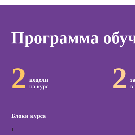
Курсы
копирай
Курсы п
создан
Программа обу
контент
Курсы п
поисков
оптими
сайтов (
2
2
продви
сайтов)
недели
з
Курсы с
на курс
в
и прод
сайтов н
Курсы
контекс
Блоки курса
реклам
Курсы
1