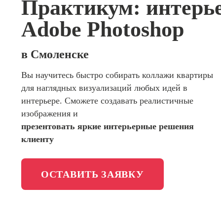
Практикум: интерь
сайтов (
программирования
продви
Adobe Photoshop
сайтов)
Школа психологии
Профес
Интерне
в Смоленске
Школа актерского мастерства
маркето
Вы научитесь быстро собирать коллажи квартиры
Профес
Школа бизнеса и управления
для наглядных визуализаций любых идей в
Менедж
маркети
интерьере. Сможете создавать реалистичные
Фотошкола
социал
изображения и
сетях (
презентовать яркие интерьерные решения
менедж
Школа медиа
клиенту
Профес
Специал
таргети
ОСТАВИТЬ ЗАЯВКУ
Онлайн-обучение
Курсы