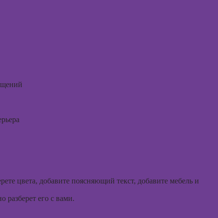
коммерческой
погран
флористики
расстр
Курсы
Курсы 
ландшафтного
психол
дизайна
Курсы 
Курсы дизайна
консул
интерьера
ещений
Курсы
Курсы
эмоцио
анимации
интелл
ерьера
Курсы 3D-
Курсы
моделирования
эриксо
гипноз
Курсы 3D-
визуализации
Курсы
метафо
Курсы 3DS MAX
рете цвета, добавите поясняющий текст, добавите мебель и
ассоци
для дизайнеров
карт
интерьера
 разберет его с вами.
Курсы 
Курсы по