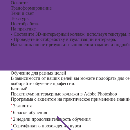
Освоите
Трансформирование
Тени и свет
Текстуры
Постобработка
На практике
•
Составите 3D-интерьерный коллаж, используя текстуры, 
•
Проведете постобработку визуализации интерьера.
Наставник оценит результат выполнения задания и подробно
Обучение для разных целей
В зависимости от ваших целей вы можете подобрать для се
выбирайте обучение профессии.
Базовый
Практикум: интерьерные коллажи в Adobe Photoshop
Программа с акцентом на практическое применение знаний
3 занятия
6 часов обучения
2 недели продолжительность обучения
Сертификат о прохождении курса