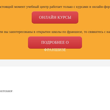
астоящий момент учебный центр работает только с курсами в онлайн-фор
ОНЛАЙН КУРСЫ
ли вы заинтересованы в открытии школы по франшизе, то свяжитесь с н
ПОДРОБНЕЕ О
ФРАНШИЗЕ
ссии
Профессии
Профессии
Проф
сия
Профессия
Профессия
Полный
PHOTOSHOP
ист по
Веб-дизайнер с
Специалист Excel
психол
ой
нуля до профи
семей
зации
отнош