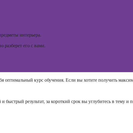
интерьера
Курсы 
ориент
Практикум:
терапи
интерьерные
коллажи в
Курсы
Adobe
предметы интерьера.
психос
Photoshop
 разберет его с вами.
Курсы
подготовки
недвижимости к
продаже
(хоумстейджинг)
бя оптимальный курс обучения. Если вы хотите получить максим
Курсы по
заработку на
перепродаже
 и быстрый результат, за короткий срок вы углубитесь в тему 
квартир
(флиппинг)