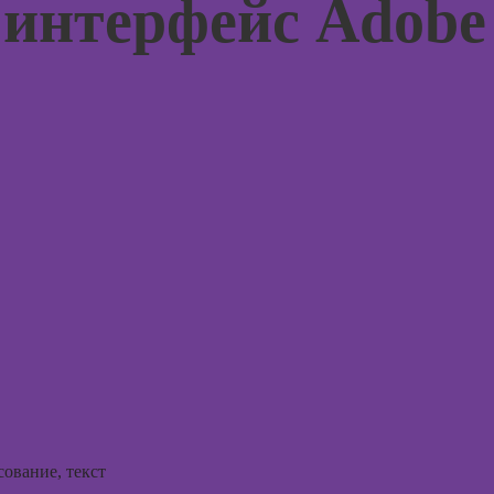
 интерфейс Adobe
жения в
для н
художник по
ьных
созданию игр
Курсы 
отнош
Профессия 2D-
мужчи
Художник
рованной
женщи
ы
Профессия
Практи
Дизайнер
курс Н
интерьера
ирования
в
Курсы 
людьм
оздания
Курсы
аций в
Курсы
int
практи
Курсы ИИ-
психол
дизайна:
совре
нейросети для
подхо
работы и
творчества
Курсы
психол
Курсы веб-
консул
дизайна для
ование, текст
начинающих