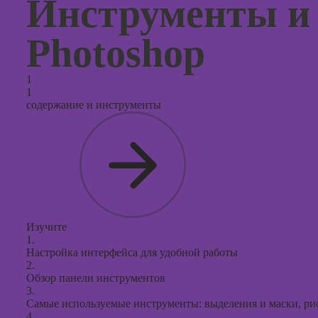
Инструменты и
продви
социал
сетях
Photoshop
Курсы
таргети
1
реклам
1
содержание и инструменты
Курсы
продюс
проекто
Курсы с
презент
PowerPo
Изучите
1.
Настройка интерфейса для удобной работы
2.
Обзор панели инструментов
3.
Самые используемые инструменты: выделения и маски, рис
4.