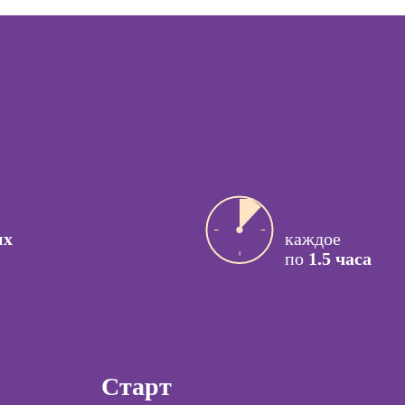
персонала
ссия
Курсы кадрового
актик
делопроизводства
сия Арт-
Курсы управления
вт
бизнес-
процессами
ссия
й психолог
Курсы
управляющего
ссия КПТ-
рестораном
ог
ссия НЛП-
их
каждое
лист
по
1.5 часа
Курсы
Курсы менеджера
Wildberries
ы
Курсы менеджера
коучинга
Ozon
Старт
психологии
Курсы управления