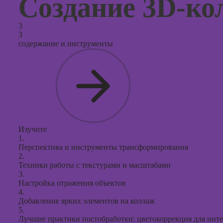
Создание 3D-ко
3
3
содержание и инструменты
Изучите
1.
Перспектива и инструменты трансформирования
2.
Техники работы с текстурами и масштабами
3.
Настройка отражения объектов
4.
Добавление ярких элементов на коллаж
5.
Лучшие практики постобработки: цветокоррекция для инт