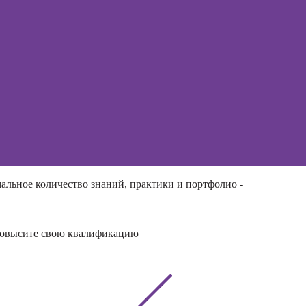
телесно-
ированной
и
оматики
альное количество знаний, практики и портфолио -
и повысите свою квалификацию