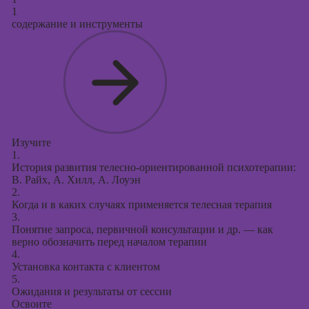
Курсы
1
продвижения в
содержание и инструменты
социальных
сетях
Курсы
таргетированной
рекламы
Курсы
продюсирования
Изучите
проектов
1.
История развития телесно-ориентированной психотерапии:
Курсы создания
В. Райх, А. Хилл, А. Лоуэн
презентаций в
2.
PowerPoint
Когда и в каких случаях применяется телесная терапия
3.
Понятие запроса, первичной консультации и др. — как
верно обозначить перед началом терапии
4.
Установка контакта с клиентом
5.
Ожидания и результаты от сессии
Освоите