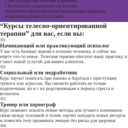
с сексуальностью мужчин и женщин.
•
Выполните упражнение по выбору.
Наставник оценит результат выполнения задания и
подробно разберет его с вами.
“Курсы телесно-ориентированной
терапии”
для вас, если вы:
/01
Начинающий или практикующий психолог
У вас есть базовые знания о психике человека, и сейчас вы
ищете что-то новое. Телесная терапия обогатит вашу практику и
станет новой услугой для ваших клиентов.
/02
Социальный или медработник
Курс научит помогать при панике и бороться с приступами
тревоги или агрессии. Вы сможете работать не только
подопечным, но и с их родственникам в период стресса и
волнения.
/03
Тренер или хореограф
Курс поможет освоить новые методы для лучшего понимания
связи между психикой и телом, научит находить новые ресурсы
и помогать телу проживать эмоции без риска для здоровья.
/04