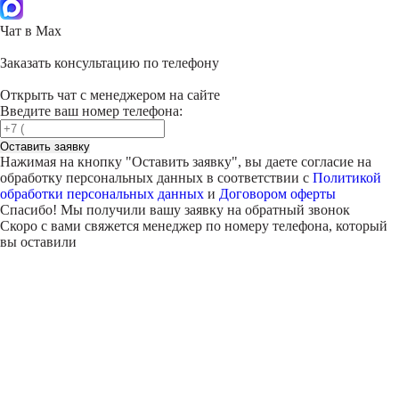
Чат в Max
Заказать консультацию по телефону
Открыть чат с менеджером на сайте
Введите ваш номер телефона:
Оставить заявку
Нажимая на кнопку "
Оставить заявку
", вы даете согласие на
обработку персональных данных в соответствии с
Политикой
обработки персональных данных
и
Договором оферты
Спасибо! Мы получили вашу заявку на обратный звонок
Скоро с вами свяжется менеджер по номеру телефона, который
вы оставили
Внимание!
В выбранном вами городе
на данный момент нет учебного
центра
.
Обучение по курсу проходит в
онлайн-формате
— вы сможете
пройти программу дистанционно с доступом к урокам,
материалам и поддержкой наставника.