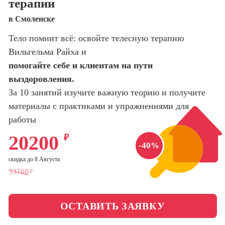
терапии
оптимизации
сайтов (seo-
Школа нейросетей и
в Смоленске
продвижение
программирования
сайтов)
Тело помнит всё: освойте телесную терапию
Вильгельма Райха и
Школа психологии
Профессия
Интернет-
помогайте себе и клиентам на пути
маркетолог
выздоровления.
Школа актерского
мастерства
За 10 занятий изучите важную теорию и получите
Профессия
Менеджер по
материалы с практиками и упражнениями для
маркетингу в
Школа бизнеса и
работы
социальных
управления
сетях (SMM-
20200
₽
менеджер)
-40%
Фотошкола
скидка до 8 Августа
Профессия
Специалист по
33700
₽
Школа медиа
таргетингу
ОСТАВИТЬ ЗАЯВКУ
Курсы
Онлайн-обучение