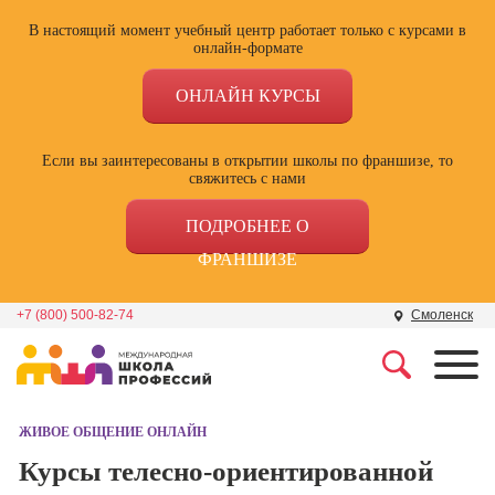
В настоящий момент учебный центр работает только с курсами в
онлайн-формате
ОНЛАЙН КУРСЫ
Если вы заинтересованы в открытии школы по франшизе, то
свяжитесь с нами
ПОДРОБНЕЕ О
ФРАНШИЗЕ
+7 (800) 500-82-74
Смоленск
Профессии
Школа маркетинга и
рекламы
ЖИВОЕ ОБЩЕНИЕ ОНЛАЙН
Профессия
Специалист по
Курсы телесно-ориентированной
Школа дизайна
поисковой