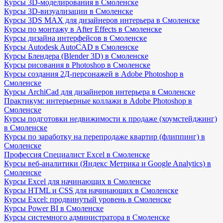
Курсы 3D-моделирования в Смоленске
Курсы 3D-визуализации в Смоленске
Курсы 3DS MAX для дизайнеров интерьера в Смоленске
Курсы по монтажу в After Effects в Смоленске
Курсы дизайна интерфейсов в Смоленске
Курсы Autodesk AutoCAD в Смоленске
Курсы Блендера (Blender 3D) в Смоленске
Курсы рисования в Photoshop в Смоленске
Курсы создания 2Д-персонажей в Adobe Photoshop в
Смоленске
Курсы ArchiCad для дизайнеров интерьера в Смоленске
Практикум: интерьерные коллажи в Adobe Photoshop в
Смоленске
Курсы подготовки недвижимости к продаже (хоумстейджинг)
в Смоленске
Курсы по заработку на перепродаже квартир (флиппинг) в
Смоленске
Профессия Специалист Excel в Смоленске
Курсы веб-аналитики (Яндекс Метрика и Google Analytics) в
Смоленске
Курсы Excel для начинающих в Смоленске
Курсы HTML и CSS для начинающих в Смоленске
Курсы Excel: продвинутый уровень в Смоленске
Курсы Power BI в Смоленске
Курсы системного администратора в Смоленске