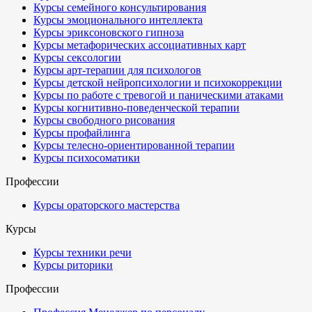
Курсы семейного консультирования
Курсы эмоционального интеллекта
Курсы эриксоновского гипноза
Курсы метафорических ассоциативных карт
Курсы сексологии
Курсы арт-терапии для психологов
Курсы детской нейропсихологии и психокоррекции
Курсы по работе с тревогой и паническими атаками
Курсы когнитивно-поведенческой терапии
Курсы свободного рисования
Курсы профайлинга
Курсы телесно-ориентированной терапии
Курсы психосоматики
Профессии
Курсы ораторского мастерства
Курсы
Курсы техники речи
Курсы риторики
Профессии