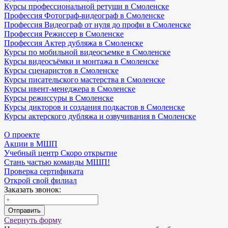
Курсы профессиональной ретуши в Смоленске
Профессия Фотограф-видеограф в Смоленске
Профессия Видеограф от нуля до профи в Смоленске
Профессия Режиссер в Смоленске
Профессия Актер дубляжа в Смоленске
Курсы по мобильной видеосъемке в Смоленске
Курсы видеосъёмки и монтажа в Смоленске
Курсы сценаристов в Смоленске
Курсы писательского мастерства в Смоленске
Курсы ивент-менеджера в Смоленске
Курсы режиссуры в Смоленске
Курсы дикторов и создания подкастов в Смоленске
Курсы актерского дубляжа и озвучивания в Смоленске
О проекте
Акции в МШП
Учебный центр Скоро открытие
Стань частью команды МШП!
Проверка сертификата
Открой свой филиал
Заказать звонок:
Отправить
Свернуть форму