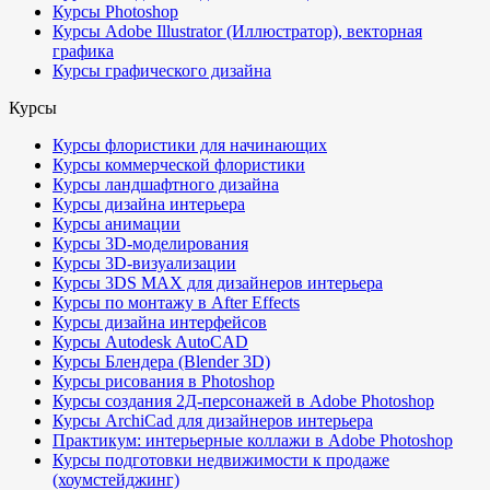
Курсы Photoshop
Курсы Adobe Illustrator (Иллюстратор), векторная
графика
Курсы графического дизайна
Курсы
Курсы флористики для начинающих
Курсы коммерческой флористики
Курсы ландшафтного дизайна
Курсы дизайна интерьера
Курсы анимации
Курсы 3D-моделирования
Курсы 3D-визуализации
Курсы 3DS MAX для дизайнеров интерьера
Курсы по монтажу в After Effects
Курсы дизайна интерфейсов
Курсы Autodesk AutoCAD
Курсы Блендера (Blender 3D)
Курсы рисования в Photoshop
Курсы создания 2Д-персонажей в Adobe Photoshop
Курсы ArchiCad для дизайнеров интерьера
Практикум: интерьерные коллажи в Adobe Photoshop
Курсы подготовки недвижимости к продаже
(хоумстейджинг)