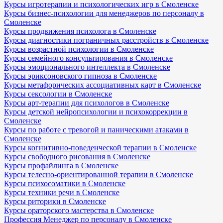
Курсы игротерапии и психологических игр в Смоленске
Курсы бизнес-психологии для менеджеров по персоналу в
Смоленске
Курсы продвижения психолога в Смоленске
Курсы диагностики пограничных расстройств в Смоленске
Курсы возрастной психологии в Смоленске
Курсы семейного консультирования в Смоленске
Курсы эмоционального интеллекта в Смоленске
Курсы эриксоновского гипноза в Смоленске
Курсы метафорических ассоциативных карт в Смоленске
Курсы сексологии в Смоленске
Курсы арт-терапии для психологов в Смоленске
Курсы детской нейропсихологии и психокоррекции в
Смоленске
Курсы по работе с тревогой и паническими атаками в
Смоленске
Курсы когнитивно-поведенческой терапии в Смоленске
Курсы свободного рисования в Смоленске
Курсы профайлинга в Смоленске
Курсы телесно-ориентированной терапии в Смоленске
Курсы психосоматики в Смоленске
Курсы техники речи в Смоленске
Курсы риторики в Смоленске
Курсы ораторского мастерства в Смоленске
Профессия Менеджер по персоналу в Смоленске