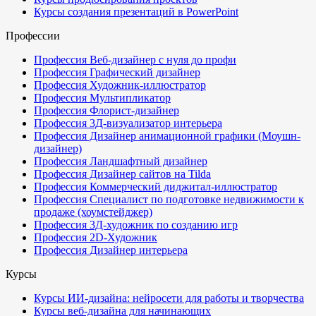
Курсы создания презентаций в PowerPoint
Профессии
Профессия Веб-дизайнер с нуля до профи
Профессия Графический дизайнер
Профессия Художник-иллюстратор
Профессия Мультипликатор
Профессия Флорист-дизайнер
Профессия 3Д-визуализатор интерьера
Профессия Дизайнер анимационной графики (Моушн-
дизайнер)
Профессия Ландшафтный дизайнер
Профессия Дизайнер сайтов на Tilda
Профессия Коммерческий диджитал-иллюстратор
Профессия Специалист по подготовке недвижимости к
продаже (хоумстейджер)
Профессия 3Д-художник по созданию игр
Профессия 2D-Художник
Профессия Дизайнер интерьера
Курсы
Курсы ИИ-дизайна: нейросети для работы и творчества
Курсы веб-дизайна для начинающих