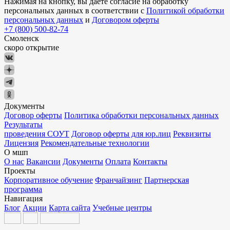
Нажимая на кнопку, вы даете согласие на обработку
персональных данных в соответствии с
Политикой обработки
персональных данных
и
Договором оферты
+7 (800) 500-82-74
Смоленск
скоро открытие
Документы
Договор оферты
Политика обработки персональных данных
Результаты
проведения СОУТ
Договор оферты для юр.лиц
Реквизиты
Лицензия
Рекомендательные технологии
О мшп
О нас
Вакансии
Документы
Оплата
Контакты
Проекты
Корпоративное обучение
Франчайзинг
Партнерская
программа
Навигация
Блог
Акции
Карта сайта
Учебные центры