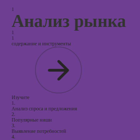
продви
социал
1
сетях
Анализ рынка
Курсы
таргети
1
реклам
1
содержание и инструменты
Курсы
продюс
проекто
Курсы с
презент
PowerPo
Изучите
1.
Анализ спроса и предложения
2.
Популярные ниши
3.
Выявление потребностей
4.