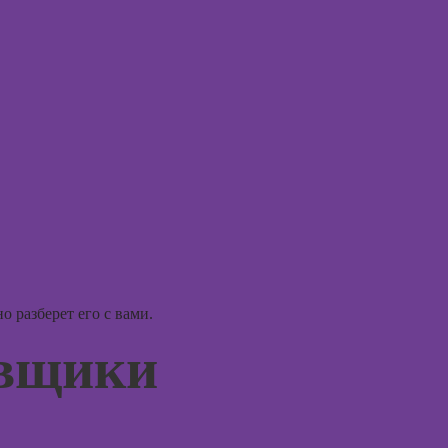
Курсы
Курс
Photoshop
Курсы
Курсы Adobe
практи
Illustrator
психод
(Иллюстратор),
векторная
Курсы
графика
игроте
психол
Курсы
игр
графического
дизайна
Курсы 
психол
менед
персон
 разберет его с вами.
Курсы
авщики
Курсы
Курсы
продв
флористики для
психол
начинающих
Курсы
Курсы
диагно