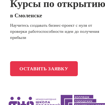
Курсы по открытию 
сайтов (
программирования
продви
сайтов)
Школа психологии
в Смоленске
Профес
Интерне
Научитесь создавать бизнес-проект с нуля от
Школа актерского мастерства
маркето
проверки работоспособности идеи до получения
Профес
Школа бизнеса и управления
прибыли
Менедж
маркети
Фотошкола
социал
сетях (
менедж
Школа медиа
ОСТАВИТЬ ЗАЯВКУ
Профес
Специал
таргети
Онлайн-обучение
Курсы