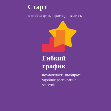
ачинающих
Ozon
Старт
психологии
Курсы управления
ений
в любой день, присоединяйтесь
отделом продаж
ны и
ны
Курсы диспетчера-
логиста
ческий
ЛП
Курсы торговли
криптовалютой
общения с
и
Курсы продаж для
Гибкий
начинающих
график
ческой
Курсы техник
огии:
продаж
возможность выбирать
менные
удобное расписание
ды
Курсы по
занятий
открытию бизнеса
с нуля
огического
ьтирования
Курсы трейдинга
для начинающих