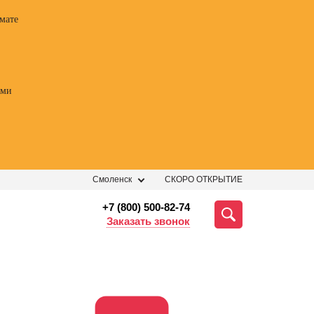
мате
ами
Смоленск
СКОРО ОТКРЫТИЕ
+7 (800) 500-82-74
Заказать звонок
ессии
Профессии
Профессии
Профе
 курс
Курсы
Профессия
Профес
огии
ораторского
Трейдер
Фотогр
ных
мастерства
видеог
Профессия
ений