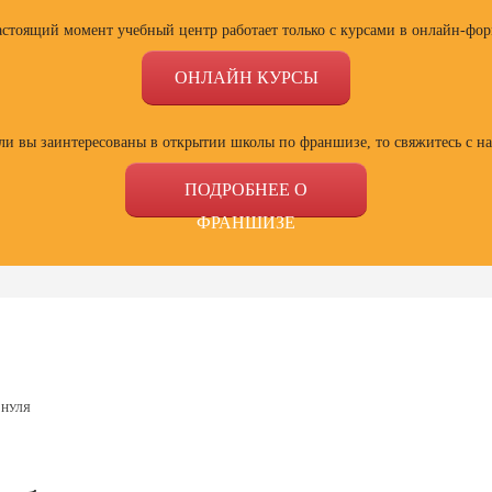
астоящий момент учебный центр работает только с курсами в онлайн-фор
ОНЛАЙН КУРСЫ
ли вы заинтересованы в открытии школы по франшизе, то свяжитесь с н
ПОДРОБНЕЕ О
ФРАНШИЗЕ
ссии
Профессии
Профессии
Проф
сия
Профессия
Профессия
Полный
 НУЛЯ
ист по
Веб-дизайнер с
Специалист Excel
психол
ой
нуля до профи
семей
зации
отнош