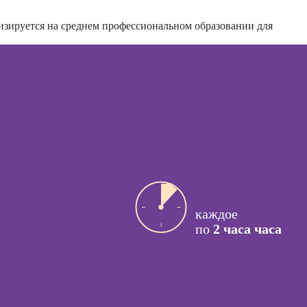
ссия
Курсы подбора
изируется на среднем профессиональном образовании для
актик
персонала
сия Арт-
Курсы кадрового
вт
делопроизводства
ссия
Курсы управления
й психолог
бизнес-
процессами
ссия КПТ-
ог
Курсы
управляющего
ссия НЛП-
рестораном
лист
Курсы менеджера
каждое
Wildberries
по
2 часа часа
ы
коучинга
Курсы
психологии
Курсы менеджера