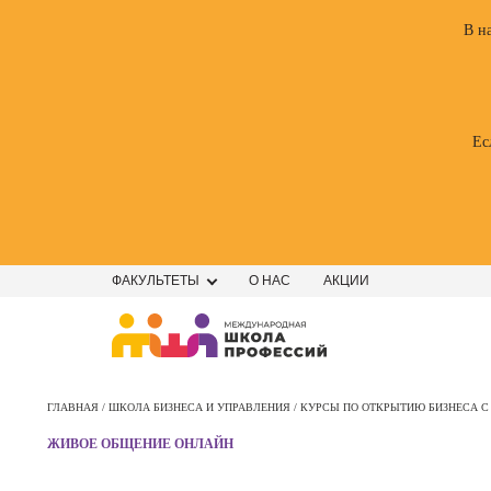
В н
Ес
ФАКУЛЬТЕТЫ
О НАС
АКЦИИ
Профе
Школа маркетинга и рекламы
Профес
ГЛАВНАЯ /
ШКОЛА БИЗНЕСА И УПРАВЛЕНИЯ /
КУРСЫ ПО ОТКРЫТИЮ БИЗНЕСА С
Школа дизайна
Специал
ЖИВОЕ ОБЩЕНИЕ ОНЛАЙН
поисков
Школа нейросетей и
оптими