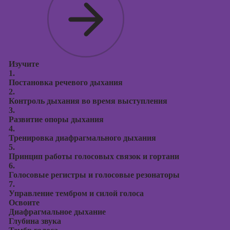
Курсы
продвижения в
социальных
сетях
Курсы
таргетированной
Изучите
1.
рекламы
Постановка речевого дыхания
2.
Курсы
Контроль дыхания во время выступления
продюсирования
3.
проектов
Развитие опоры дыхания
4.
Курсы создания
Тренировка диафрагмального дыхания
презентаций в
5.
PowerPoint
Принцип работы голосовых связок и гортани
6.
Голосовые регистры и голосовые резонаторы
7.
Управление тембром и силой голоса
Освоите
Диафрагмальное дыхание
Глубина звука