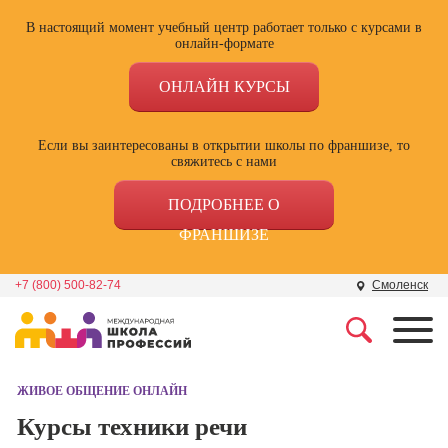
В настоящий момент учебный центр работает только с курсами в
онлайн-формате
ОНЛАЙН КУРСЫ
Если вы заинтересованы в открытии школы по франшизе, то
свяжитесь с нами
ПОДРОБНЕЕ О
ФРАНШИЗЕ
+7 (800) 500-82-74
Смоленск
Профессии
Школа маркетинга и
рекламы
ЖИВОЕ ОБЩЕНИЕ ОНЛАЙН
Профессия
Специалист по
Курсы техники речи
Школа дизайна
поисковой