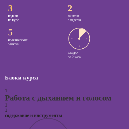
3
2
Курсы
копирайтинга
недели
занятия
на курс
в неделю
Курсы по
5
созданию
контента
практических
занятий
Курсы по
каждое
поисковой
по
2 часа
оптимизации
сайтов (seo-
продвижение
Блоки курса
сайтов)
Курсы создания
1
и продвижения
Работа с дыханием и голосом
сайтов на Tilda
1
Курсы
1
контекстной
содержание и инструменты
рекламы