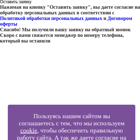
Оставить заявку
Нажимая на кнопку "
Оставить заявку
", вы даете согласие на
обработку персональных данных в соответствии с
Политикой обработки персональных данных
и
Договором
оферты
Спасибо! Мы получили вашу заявку на обратный звонок
Скоро с вами свяжется менеджер по номеру телефона,
который вы оставили
Внимание!
В выбранном вами городе
на данный момент нет учебного
центра
.
Обучение по курсу проходит в
онлайн-формате
— вы
сможете пройти программу дистанционно с доступом к
урокам, материалам и поддержкой наставника.
Оставьте заявку и мы проконсультируем вас по процессу
онлайн-обучения
ПРОДОЛЖИТЬ
Пользуясь нашим сайтом вы
соглашаетесь с тем, что мы используем
cookie
, чтобы обеспечить правильную
работу сайта. А так же даете согласие на