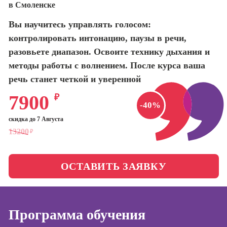
в Смоленске
оптимизации
сайтов (seo-
Школа нейросетей и
Вы научитесь управлять голосом:
продвижение
программирования
сайтов)
контролировать интонацию, паузы в речи,
разовьете диапазон. Освоите технику дыхания и
Школа психологии
Профессия
методы работы с волнением. После курса ваша
Интернет-
маркетолог
речь станет четкой и уверенной
Школа актерского
мастерства
Профессия
7900
₽
Менеджер по
-40%
маркетингу в
Школа бизнеса и
скидка до 7 Августа
социальных
управления
13200
₽
сетях (SMM-
менеджер)
Фотошкола
Профессия
ОСТАВИТЬ ЗАЯВКУ
Специалист по
Школа медиа
таргетингу
Программа обучения
Курсы
Онлайн-обучение