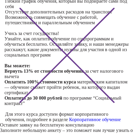
Гибкий график обучения, который вы подбираете сами под
себя
Отсутствие дополнительных расходов на транспорт
Возможность совмещать обучение с работой,
путешествиями и параллельным обучением
Учись за счет государства!
Узнайте, как оплатить обучение по соцпрограммам и
обучиться бесплатно. Оставляйте заявку, и наши менеджеры
расскажут, какие документы нужны для участия в одной из
социальных программ
Вы можете:
Вернуть 13% от стоимости обучения
за счет налогового
вычета
Оплатить 100% стоимости курса
материнским капиталом
— обучение сможет пройти ребенок, на которого выдан
сертификат
Оплатить до 30 000 рублей
по программе “Социальный
контракт”
Для этого курса доступен формат корпоративного
обучения, подробнее в разделе
Корпоративное обучение
Оставьте заявку на
бесплатную консультацию
Заполните небольшую анкету – это поможет нам лучше узнать о