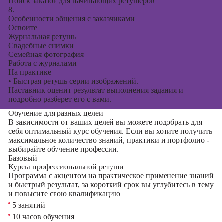
Поиск заказов для начинающих ретушеров
8.
Особенности общения с заказчиками
Освоите
Журнальная ретушь
Свадебные снимки
Семейная фотография
Работа с журналами
На практике
•
Быстрая ретушь серии изображений.
Наставник оценит результат выполнения задания и
подробно разберет его с вами.
Обучение для разных целей
В зависимости от ваших целей вы можете подобрать для
себя оптимальный курс обучения. Если вы хотите получить
максимальное количество знаний, практики и портфолио -
выбирайте обучение профессии.
Базовый
Курсы профессиональной ретуши
Программа с акцентом на практическое применение знаний
и быстрый результат, за короткий срок вы углубитесь в тему
и повысите свою квалификацию
5 занятий
10 часов обучения