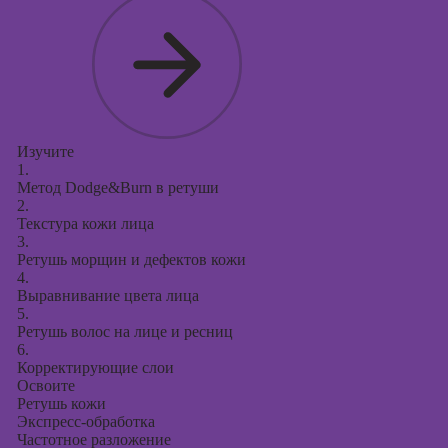
Курсы
продвижения в
социальных
сетях
Курсы
таргетированной
рекламы
Изучите
1.
Курсы
Метод Dodge&Burn в ретуши
продюсирования
2.
проектов
Текстура кожи лица
3.
Курсы создания
Ретушь морщин и дефектов кожи
презентаций в
4.
PowerPoint
Выравнивание цвета лица
5.
Ретушь волос на лице и ресниц
6.
Корректирующие слои
Освоите
Ретушь кожи
Экспресс-обработка
Частотное разложение