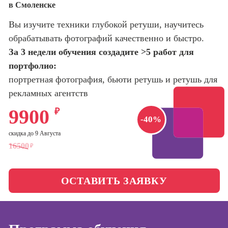
в Смоленске
оптимизации
сайтов (seo-
Школа нейросетей и
Вы изучите техники глубокой ретуши, научитесь
продвижение
программирования
сайтов)
обрабатывать фотографий качественно и быстро.
За 3 недели обучения создадите >5 работ для
Школа психологии
Профессия
портфолио:
Интернет-
маркетолог
портретная фотография, бьюти ретушь и ретушь для
Школа актерского
мастерства
рекламных агентств
Профессия
Менеджер по
9900
₽
маркетингу в
Школа бизнеса и
-40%
социальных
управления
скидка до 9 Августа
сетях (SMM-
менеджер)
16500
₽
Фотошкола
Профессия
Специалист по
ОСТАВИТЬ ЗАЯВКУ
Школа медиа
таргетингу
Курсы
Онлайн-обучение