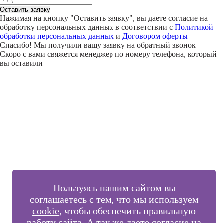
Оставить заявку
Нажимая на кнопку "
Оставить заявку
", вы даете согласие на
обработку персональных данных в соответствии с
Политикой
обработки персональных данных
и
Договором оферты
Спасибо! Мы получили вашу заявку на обратный звонок
Скоро с вами свяжется менеджер по номеру телефона, который
вы оставили
Внимание!
В выбранном вами городе
на данный момент нет учебного
центра
.
Обучение по курсу проходит в
онлайн-формате
— вы сможете
пройти программу дистанционно с доступом к урокам,
материалам и поддержкой наставника.
Оставьте заявку и мы проконсультируем вас по процессу
онлайн-обучения
ПРОДОЛЖИТЬ
Пользуясь нашим сайтом вы
соглашаетесь с тем, что мы используем
cookie
, чтобы обеспечить правильную
работу сайта. А так же даете согласие на