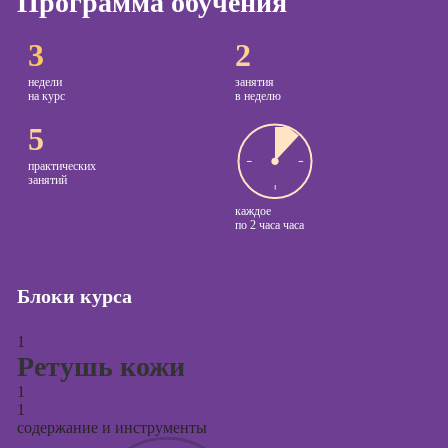
Программа обучения
Курсы
3
2
копирайтинга
недели
занятия
Курсы по
на курс
в неделю
созданию
5
контента
Курсы по
практических
занятий
поисковой
оптимизации
каждое
по
2 часа часа
сайтов (seo-
продвижение
сайтов)
Блоки курса
Курсы создания
и продвижения
1
сайтов на Tilda
Ретушь кожи
Курсы
1
контекстной
1
рекламы
содержание и инструменты