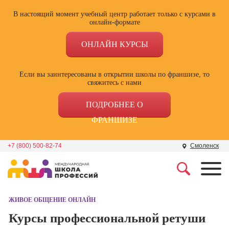
В настоящий момент учебный центр работает только с курсами в
онлайн-формате
ОНЛАЙН КУРСЫ
Если вы заинтересованы в открытии школы по франшизе, то
свяжитесь с нами
ПОДРОБНЕЕ О
ФРАНШИЗЕ
+7 (800) 500-82-74
Смоленск
Профессии
Школа маркетинга и
рекламы
ЖИВОЕ ОБЩЕНИЕ ОНЛАЙН
Профессия
Специалист по
Курсы профессиональной ретуши
Школа дизайна
поисковой