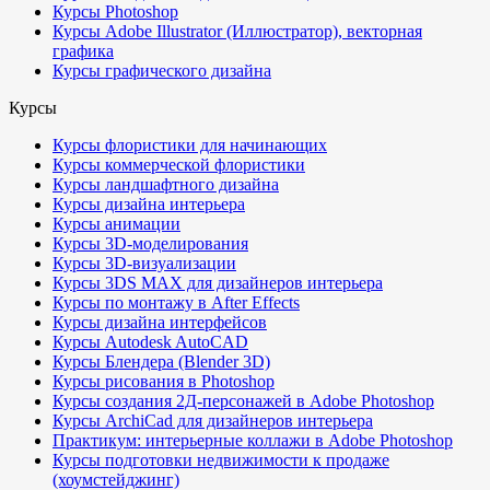
Курсы Photoshop
Курсы Adobe Illustrator (Иллюстратор), векторная
графика
Курсы графического дизайна
Курсы
Курсы флористики для начинающих
Курсы коммерческой флористики
Курсы ландшафтного дизайна
Курсы дизайна интерьера
Курсы анимации
Курсы 3D-моделирования
Курсы 3D-визуализации
Курсы 3DS MAX для дизайнеров интерьера
Курсы по монтажу в After Effects
Курсы дизайна интерфейсов
Курсы Autodesk AutoCAD
Курсы Блендера (Blender 3D)
Курсы рисования в Photoshop
Курсы создания 2Д-персонажей в Adobe Photoshop
Курсы ArchiCad для дизайнеров интерьера
Практикум: интерьерные коллажи в Adobe Photoshop
Курсы подготовки недвижимости к продаже
(хоумстейджинг)