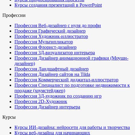
Курсы создания презентаций в PowerPoint
Профессии
Профессия Веб-дизайнер с нуля до профи
Профессия Графический дизайнер
Профессия Художник-иллюстратор
Профессия Мультипликатор
Профессия Флорист-дизайнер
Профессия 3Д-визуализатор интерьера
Профессия Дизайнер анимационной графики (Моушн-
дизайнер)
Профессия Ландшафтный дизайнер
Профессия Дизайнер сайтов на Tilda
Профессия Коммерческий диджитал-иллюстратор
Профессия Специалист по подготовке недвижимости к
продаже (хоумстейджер)
Профессия 3Д-художник по созданию игр
Профессия 2D-Художник
Профессия Дизайнер интерьера
Курсы
Курсы ИИ-дизайна: нейросети для работы и творчества
Курсы веб-дизайна для начинающих