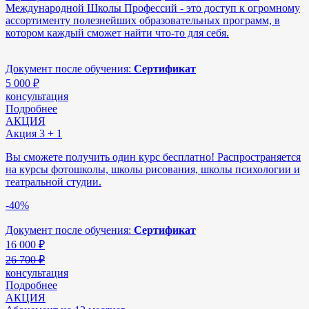
Международной Школы Профессий - это доступ к огромному
ассортименту полезнейших образовательных программ, в
котором каждый сможет найти что-то для себя.
Документ после обучения:
Сертификат
5 000
₽
консультация
Подробнее
АКЦИЯ
Акция 3 + 1
Вы сможете получить один курс бесплатно! Распространяется
на курсы фотошколы, школы рисования, школы психологии и
театральной студии.
-40%
Документ после обучения:
Сертификат
16 000
₽
26 700 ₽
консультация
Подробнее
АКЦИЯ