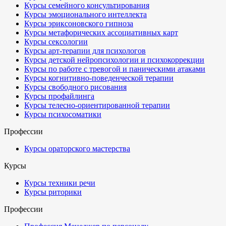
Курсы семейного консультирования
Курсы эмоционального интеллекта
Курсы эриксоновского гипноза
Курсы метафорических ассоциативных карт
Курсы сексологии
Курсы арт-терапии для психологов
Курсы детской нейропсихологии и психокоррекции
Курсы по работе с тревогой и паническими атаками
Курсы когнитивно-поведенческой терапии
Курсы свободного рисования
Курсы профайлинга
Курсы телесно-ориентированной терапии
Курсы психосоматики
Профессии
Курсы ораторского мастерства
Курсы
Курсы техники речи
Курсы риторики
Профессии