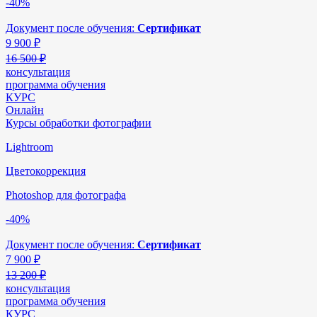
-40%
Документ после обучения:
Сертификат
9 900
₽
16 500 ₽
консультация
программа обучения
КУРС
Онлайн
Курсы обработки фотографии
Lightroom
Цветокоррекция
Photoshop для фотографа
-40%
Документ после обучения:
Сертификат
7 900
₽
13 200 ₽
консультация
программа обучения
КУРС