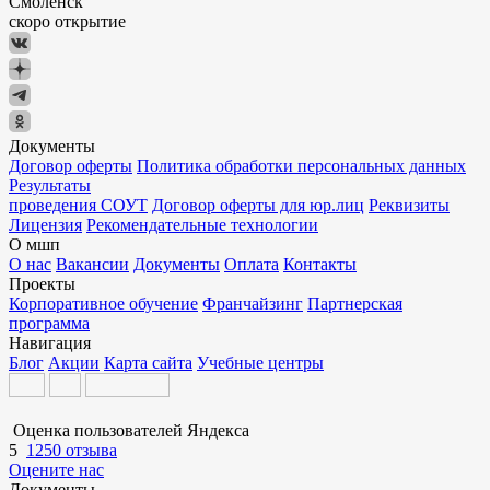
Смоленск
скоро открытие
Документы
Договор оферты
Политика обработки персональных данных
Результаты
проведения СОУТ
Договор оферты для юр.лиц
Реквизиты
Лицензия
Рекомендательные технологии
О мшп
О нас
Вакансии
Документы
Оплата
Контакты
Проекты
Корпоративное обучение
Франчайзинг
Партнерская
программа
Навигация
Блог
Акции
Карта сайта
Учебные центры
Оценка пользователей Яндекса
5
1250 отзыва
Оцените нас
Документы