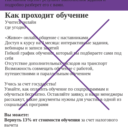
подробно разберет его с вами.
Как проходит обучение
Учитесь
онлайн
где угодно
«Живое» онлайн общение с наставниками
Доступ к курсу на 3 месяца: интерактивные задания,
вебинары и записи занятий
Гибкий график обучения, который вы подбираете сами под
себя
Отсутствие дополнительных расходов на транспорт
Возможность совмещать обучение с работой,
путешествиями и параллельным обучением
Учись за счет государства!
Узнайте, как оплатить обучение по соцпрограммам и
обучиться бесплатно. Оставляйте заявку, и наши менеджеры
расскажут, какие документы нужны для участия в одной из
социальных программ
Вы можете:
Вернуть 13% от стоимости обучения
за счет налогового
вычета