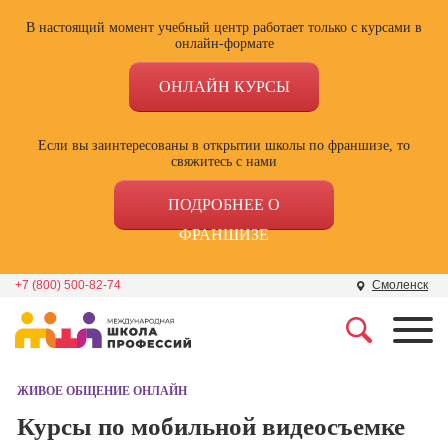
В настоящий момент учебный центр работает только с курсами в
онлайн-формате
ОНЛАЙН КУРСЫ
Если вы заинтересованы в открытии школы по франшизе, то
свяжитесь с нами
ПОДРОБНЕЕ О
ФРАНШИЗЕ
+7 (800) 500-82-74
Смоленск
Профессии
Школа маркетинга и
рекламы
ЖИВОЕ ОБЩЕНИЕ ОНЛАЙН
Профессия
Специалист по
Курсы по мобильной видеосъемке
Школа дизайна
поисковой