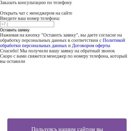
Заказать консультацию по телефону
Открыть чат с менеджером на сайте
Введите ваш номер телефона:
Оставить заявку
Нажимая на кнопку "
Оставить заявку
", вы даете согласие на
обработку персональных данных в соответствии с
Политикой
обработки персональных данных
и
Договором оферты
Спасибо! Мы получили вашу заявку на обратный звонок
Скоро с вами свяжется менеджер по номеру телефона, который
вы оставили
Внимание!
В выбранном вами городе
на данный момент нет учебного
центра
.
Обучение по курсу проходит в
онлайн-формате
— вы сможете
пройти программу дистанционно с доступом к урокам,
материалам и поддержкой наставника.
Оставьте заявку и мы проконсультируем вас по процессу
онлайн-обучения
ПРОДОЛЖИТЬ
Пользуясь нашим сайтом вы