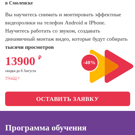
в Смоленске
оптимизации
сайтов (seo-
Школа нейросетей и
Вы научитесь снимать и монтировать эффектные
продвижение
программирования
сайтов)
видеоролики на телефон Android и IPhone.
Научитесь работать со звуком, создавать
Школа психологии
Профессия
динамичный монтаж видео, которые будут собирать
Интернет-
маркетолог
тысячи просмотров
Школа актерского
мастерства
Профессия
13900
₽
Менеджер по
-40%
маркетингу в
Школа бизнеса и
скидка до 6 Августа
социальных
управления
23200
₽
сетях (SMM-
менеджер)
Фотошкола
Профессия
ОСТАВИТЬ ЗАЯВКУ
Специалист по
Школа медиа
таргетингу
Программа обучения
Курсы
Онлайн-обучение