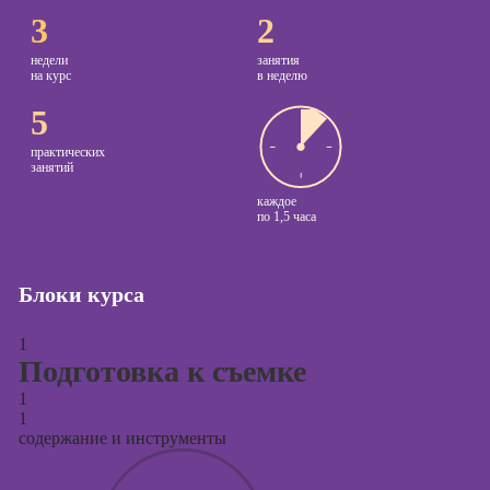
3
2
Курсы
копирайтинга
недели
занятия
на курс
в неделю
Курсы по
5
созданию
контента
практических
занятий
Курсы по
каждое
поисковой
по
1,5 часа
оптимизации
сайтов (seo-
продвижение
Блоки курса
сайтов)
Курсы создания
1
и продвижения
Подготовка к съемке
сайтов на Tilda
1
Курсы
1
контекстной
содержание и инструменты
рекламы