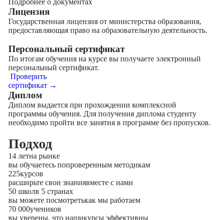
Подробнее о документах
Лицензия
Государственная лицензия от министерства образования,
предоставляющая право на образовательную деятельность.
Персональный сертификат
По итогам обучения на курсе вы получаете электронный
персональный сертификат.
Проверить
сертификат →
Диплом
Диплом выдается при прохождении комплексной
программы обучения. Для получения диплома студенту
необходимо пройти все занятия в программе без пропусков.
Подход
14 лет
на рынке
вы обучаетесь по
проверенным методикам
225
курсов
расширьте свои знания
вместе с нами
50 школ
в 5 странах
вы можете посмотреть
как мы работаем
70 000
учеников
вы уверены, что наши
курсы эффективны