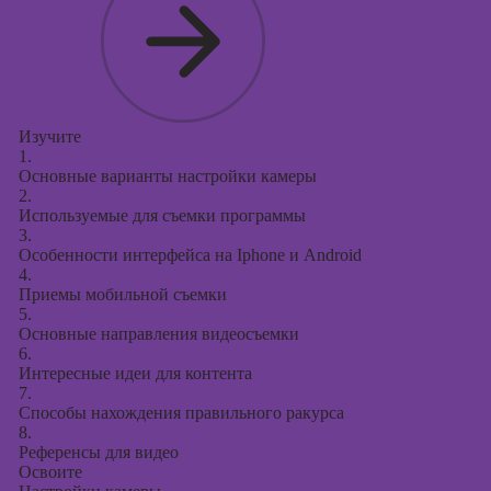
Курсы
продвижения в
социальных
сетях
Курсы
таргетированной
Изучите
1.
рекламы
Основные варианты настройки камеры
2.
Курсы
Используемые для съемки программы
продюсирования
3.
проектов
Особенности интерфейса на Iphone и Android
4.
Курсы создания
Приемы мобильной съемки
презентаций в
5.
PowerPoint
Основные направления видеосъемки
6.
Интересные идеи для контента
7.
Способы нахождения правильного ракурса
8.
Референсы для видео
Освоите