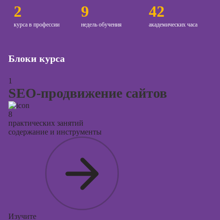
Курсы
2
9
42
продвижения в
социальных
курса в профессии
недель обучения
академических часа
сетях
Курсы
Блоки курса
таргетированной
рекламы
1
Курсы
SEO-продвижение сайтов
продюсирования
проектов
8
практических занятий
Курсы создания
содержание и инструменты
презентаций в
PowerPoint
Изучите