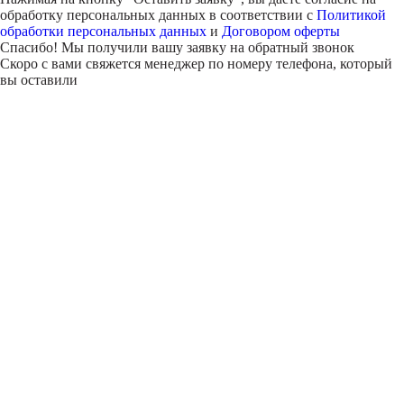
обработку персональных данных в соответствии с
Политикой
обработки персональных данных
и
Договором оферты
Спасибо! Мы получили вашу заявку на обратный звонок
Скоро с вами свяжется менеджер по номеру телефона, который
вы оставили
Внимание!
В выбранном вами городе
на данный момент нет учебного
центра
.
Обучение по курсу проходит в
онлайн-формате
— вы сможете
пройти программу дистанционно с доступом к урокам,
материалам и поддержкой наставника.
Оставьте заявку и мы проконсультируем вас по процессу
онлайн-обучения
ПРОДОЛЖИТЬ