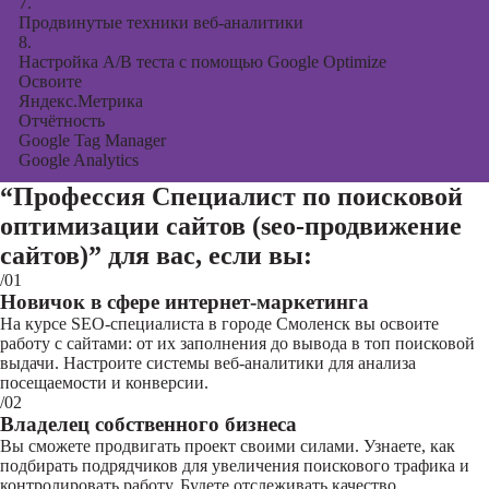
7.
Продвинутые техники веб-аналитики
8.
Настройка A/B теста с помощью Google Optimize
Освоите
Яндекс.Метрика
Отчётность
Google Tag Manager
Google Analytics
“Профессия Специалист по поисковой
оптимизации сайтов (seo-продвижение
сайтов)”
для вас, если вы:
/01
Новичок в сфере интернет-маркетинга
На курсе SEO-специалиста в городе Смоленск вы освоите
работу с сайтами: от их заполнения до вывода в топ поисковой
выдачи. Настроите системы веб-аналитики для анализа
посещаемости и конверсии.
/02
Владелец собственного бизнеса
Вы сможете продвигать проект своими силами. Узнаете, как
подбирать подрядчиков для увеличения поискового трафика и
контролировать работу. Будете отслеживать качество