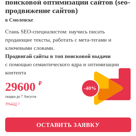
поисковой оптимизации сайтов (seo-
оптимизации
продвижение сайтов)
сайтов (seo-
Школа нейросетей и
продвижение
программирования
в Смоленске
сайтов)
Стань SEO-специалистом: научись писать
Школа психологии
Профессия
Интернет-
продающие тексты, работать с мета-тегами и
маркетолог
ключевыми словами.
Школа актерского
мастерства
Продвигай сайты в топ поисковой выдачи
Профессия
Менеджер по
с помощью семантического ядра и оптимизации
маркетингу в
Школа бизнеса и
контента
социальных
управления
сетях (SMM-
29600
₽
менеджер)
-40%
Фотошкола
скидка до 7 Августа
Профессия
Специалист по
49400
₽
Школа медиа
таргетингу
ОСТАВИТЬ ЗАЯВКУ
Курсы
Онлайн-обучение