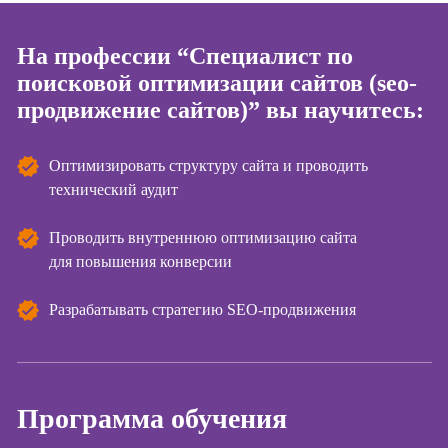
Курсы
На профессии “Специалист по
копирайтинга
поисковой оптимизации сайтов (seo-
Курсы по
продвижение сайтов)” вы научитесь:
созданию
контента
Оптимизировать структуру сайта и проводить
Курсы по
поисковой
технический аудит
оптимизации
сайтов (seo-
Проводить внутреннюю оптимизацию сайта
продвижение
для повышения конверсии
сайтов)
Курсы создания
Разрабатывать стратегию SEO-продвижения
и продвижения
сайтов на Tilda
Курсы
контекстной
Программа обучения
рекламы