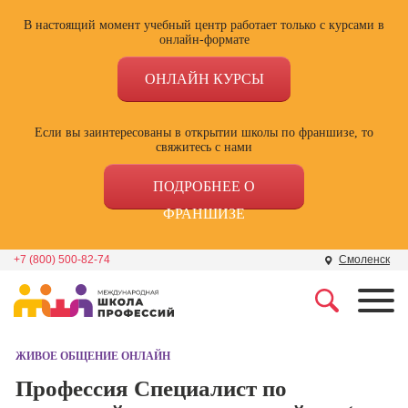
В настоящий момент учебный центр работает только с курсами в
онлайн-формате
ОНЛАЙН КУРСЫ
Если вы заинтересованы в открытии школы по франшизе, то
свяжитесь с нами
ПОДРОБНЕЕ О
ФРАНШИЗЕ
+7 (800) 500-82-74
Смоленск
Профессии
Школа маркетинга и
рекламы
ЖИВОЕ ОБЩЕНИЕ ОНЛАЙН
Профессия
Специалист по
Профессия Специалист по
Школа дизайна
поисковой