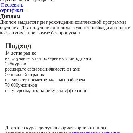
Проверить
сертификат →
Диплом
Диплом выдается при прохождении комплексной программы
обучения. Для получения диплома студенту необходимо пройти
все занятия в программе без пропусков.
Подход
14 лет
на рынке
вы обучаетесь по
проверенным методикам
225
курсов
расширьте свои знания
вместе с нами
50 школ
в 5 странах
вы можете посмотреть
как мы работаем
70 000
учеников
вы уверены, что наши
курсы эффективны
Для этого курса доступен формат корпоративного