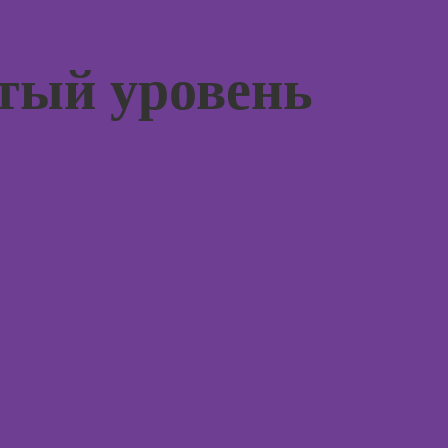
коммерческой
погран
флористики
расстр
Курсы
утый уровень
Курсы 
ландшафтного
психол
дизайна
Курсы 
Курсы дизайна
консул
интерьера
Курсы
Курсы
эмоцио
анимации
интелл
Курсы 3D-
Курсы
моделирования
эриксо
гипноз
Курсы 3D-
визуализации
Курсы
метафо
Курсы 3DS MAX
ассоци
для дизайнеров
карт
интерьера
Курсы 
Курсы по