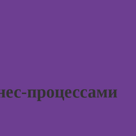
монтажу в After
Курсы 
Effects
терапи
психол
Курсы дизайна
интерфейсов
Курсы 
нейроп
Курсы Autodesk
и псих
AutoCAD
Курсы 
Курсы
тревог
Блендера
паниче
(Blender 3D)
атакам
Курсы
Курсы
рисования в
нес-процессами
когнит
Photoshop
поведе
терапи
Курсы создания
2Д-персонажей
Курсы 
в Adobe
рисова
Photoshop
Курсы
Курсы ArchiCad
профа
для дизайнеров