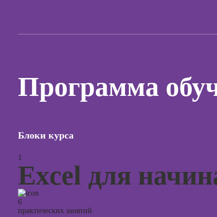
продви
социал
сетях
Курсы
таргети
реклам
Курсы
Программа обу
продюс
проекто
Курсы с
презент
PowerPo
Блоки курса
1
Excel для начи
6
практических занятий