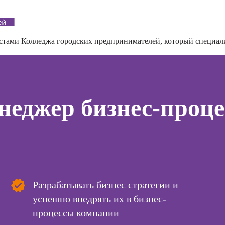
дизайнер)
программирования
тинга
Профе
(вайб-кодинг)
Профессия
Игропр
о
Ландшафтный
Курсы нейросетей
истами
Колледжа городских предпринимателей
, который специал
ию
Профес
дизайнер
для офиса
а
терапе
Профессия
о
Профе
Дизайнер
ой
Детски
сайтов на Tilda
зации
неджер бизнес-проце
Профе
seo-
Профессия
психол
жение
Коммерческий
диджитал-
Профе
иллюстратор
специа
оздания
вижения
Профессия
а Tilda
Специалист по
подготовке
Курс
недвижимости к
Разрабатывать бизнес стратегии и
тной
продаже
ы
успешно внедрять их в бизнес-
Курсы 
(хоумстейджер)
процессы компании
Курсы 
Профессия 3Д-