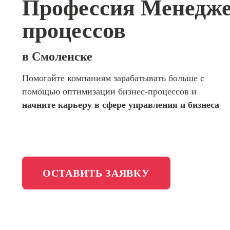
Профессия Менедже
сайтов (
программирования
продви
процессов
сайтов)
Школа психологии
Профес
Интерне
в Смоленске
Школа актерского мастерства
маркето
Помогайте компаниям зарабатывать больше с
Профес
Школа бизнеса и управления
помощью оптимизации бизнес-процессов и
Менедж
маркети
начните карьеру в сфере управления и бизнеса
Фотошкола
социал
сетях (
менедж
Школа медиа
Профес
Специал
таргети
ОСТАВИТЬ ЗАЯВКУ
Онлайн-обучение
Курсы