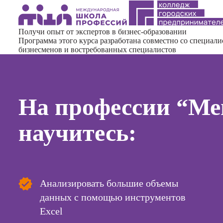
Курсы
копирай
Получи опыт от экспертов в бизнес-образовании
Курсы п
Программа этого курса разработана совместно со специал
создан
бизнесменов и востребованных специалистов
контент
Курсы п
поисков
оптими
На профессии “Ме
сайтов (
продви
сайтов)
научитесь:
Курсы с
и прод
сайтов н
Курсы
Анализировать большие объемы
контекс
реклам
данных с помощью инструментов
Excel
Курсы