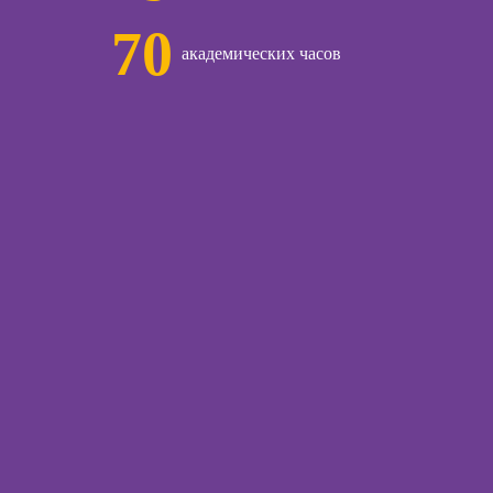
70
ы
академических часов
ческой
иагностики
рапии и
огических
бизнес-
огии для
жеров по
алу
ижения
ога
стики