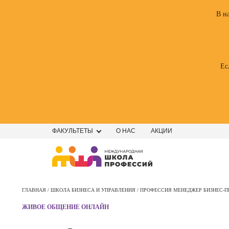
В н
Ес
ФАКУЛЬТЕТЫ
О НАС
АКЦИИ
Профе
Школа маркетинга и рекламы
Профес
ГЛАВНАЯ /
ШКОЛА БИЗНЕСА И УПРАВЛЕНИЯ /
ПРОФЕССИЯ МЕНЕДЖЕР БИЗНЕС-
Школа дизайна
Специал
ЖИВОЕ ОБЩЕНИЕ ОНЛАЙН
поисков
Школа нейросетей и
оптими