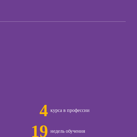
ачинающих
отделом продаж
психологии
Курсы диспетчера-
ений
логиста
ны и
ны
Курсы продаж для
начинающих
ческий
ЛП
Курсы техник
продаж
общения с
и
Курсы по
открытию бизнеса
с нуля
ческой
огии:
Курсы по
менные
заработку на Ozon
ды
и Wildberries для
4
предпринимателей
курса в профессии
огического
Курсы риелтора
ьтирования
19
Курсы менеджера
недель обучения
по работе с Авито