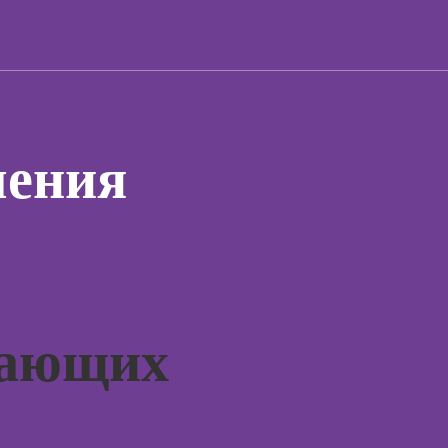
жения в
для н
художник по
ьных
созданию игр
Курсы 
отнош
Профессия 2D-
мужчи
Художник
рованной
женщи
ы
Профессия
Практи
Дизайнер
чения
курс Н
интерьера
ирования
в
Курсы 
людьм
оздания
Курсы
аций в
Курсы
int
практи
Курсы ИИ-
психол
дизайна:
совре
нейросети для
подхо
нающих
работы и
творчества
Курсы
психол
Курсы веб-
консул
дизайна для
начинающих