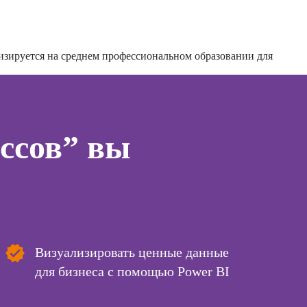
персонала
ссия
Курсы кадрового
актик
делопроизводства
изируется на среднем профессиональном образовании для
сия Арт-
Курсы управления
вт
бизнес-
процессами
ссия
й психолог
Курсы
управляющего
ссов” вы
ссия КПТ-
рестораном
ог
ссия НЛП-
лист
Курсы
Курсы менеджера
Wildberries
ы
Визуализировать ценные данные
Курсы менеджера
для бизнеса с помощью Power BI
коучинга
Ozon
психологии
Курсы управления