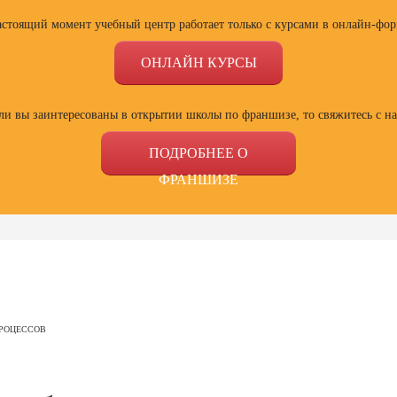
астоящий момент учебный центр работает только с курсами в онлайн-фор
ОНЛАЙН КУРСЫ
ли вы заинтересованы в открытии школы по франшизе, то свяжитесь с н
ПОДРОБНЕЕ О
ФРАНШИЗЕ
ссии
Профессии
Профессии
Проф
сия
Профессия
Профессия
Полный
ПРОЦЕССОВ
ист по
Веб-дизайнер с
Специалист Excel
психол
ой
нуля до профи
семей
зации
отнош