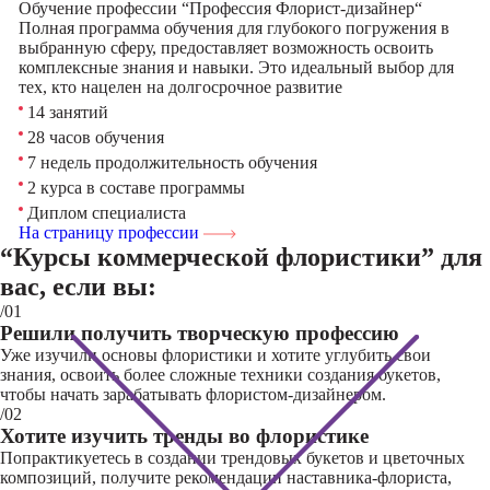
Обучение профессии “Профессия Флорист-дизайнер“
Полная программа обучения для глубокого погружения в
выбранную сферу, предоставляет возможность освоить
комплексные знания и навыки. Это идеальный выбор для
тех, кто нацелен на долгосрочное развитие
14 занятий
28 часов обучения
7 недель продолжительность обучения
2 курса в составе программы
Диплом специалиста
На страницу профессии
“Курсы коммерческой флористики”
для
вас, если вы:
/01
Решили получить творческую профессию
Уже изучили основы флористики и хотите углубить свои
знания, освоить более сложные техники создания букетов,
чтобы начать зарабатывать флористом-дизайнером.
/02
Хотите изучить тренды во флористике
Попрактикуетесь в создании трендовых букетов и цветочных
композиций, получите рекомендации наставника-флориста,