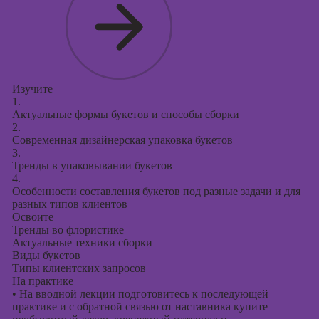
Курсы
продвижения в
социальных
сетях
Курсы
таргетированной
Изучите
1.
рекламы
Актуальные формы букетов и способы сборки
2.
Курсы
Современная дизайнерская упаковка букетов
продюсирования
3.
проектов
Тренды в упаковывании букетов
4.
Курсы создания
Особенности составления букетов под разные задачи и для
презентаций в
разных типов клиентов
PowerPoint
Освоите
Тренды во флористике
Актуальные техники сборки
Виды букетов
Типы клиентских запросов
На практике
•
На вводной лекции подготовитесь к последующей
практике и с обратной связью от наставника купите