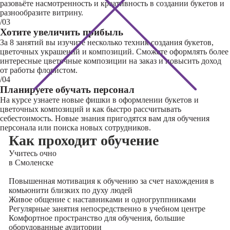
разовьёте насмотренность и креативность в создании букетов и
разнообразите витрину.
/03
Хотите увеличить прибыль
За 8 занятий вы изучите несколько техник создания букетов,
цветочных украшений и композиций. Сможете оформлять более
интересные цветочные композиции на заказ и повысить доход
от работы флористом.
/04
Планируете обучать персонал
На курсе узнаете новые фишки в оформлении букетов и
цветочных композиций и как быстро рассчитывать
себестоимость. Новые знания пригодятся вам для обучения
персонала или поиска новых сотрудников.
Как проходит обучение
Учитесь
очно
в Смоленске
Повышенная мотивация к обучению за счет нахождения в
комьюнити близких по духу людей
Живое общение с наставниками и одногруппниками
Регулярные занятия непосредственно в учебном центре
Комфортное пространство для обучения, большие
оборудованные аудитории