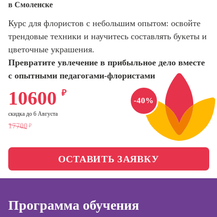
в Смоленске
оптимизации
сайтов (seo-
Школа нейросетей и
Курс для флористов с небольшим опытом: освойте
продвижение
программирования
сайтов)
трендовые техники и научитесь составлять букеты и
цветочные украшения.
Школа психологии
Профессия
Превратите увлечение в прибыльное дело вместе
Интернет-
маркетолог
с опытными педагогами-флористами
Школа актерского
мастерства
Профессия
10600
₽
Менеджер по
-40%
маркетингу в
Школа бизнеса и
скидка до 6 Августа
социальных
управления
17700
₽
сетях (SMM-
менеджер)
Фотошкола
Профессия
ОСТАВИТЬ ЗАЯВКУ
Специалист по
Школа медиа
таргетингу
Программа обучения
Курсы
Онлайн-обучение