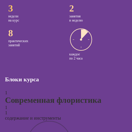
3
2
Курсы
копирайтинга
недели
занятия
на курс
в неделю
Курсы по
8
созданию
контента
практических
занятий
Курсы по
каждое
поисковой
по
2 часа
оптимизации
сайтов (seo-
продвижение
Блоки курса
сайтов)
Курсы создания
1
и продвижения
Современная флористика
сайтов на Tilda
1
Курсы
1
контекстной
содержание и инструменты
рекламы