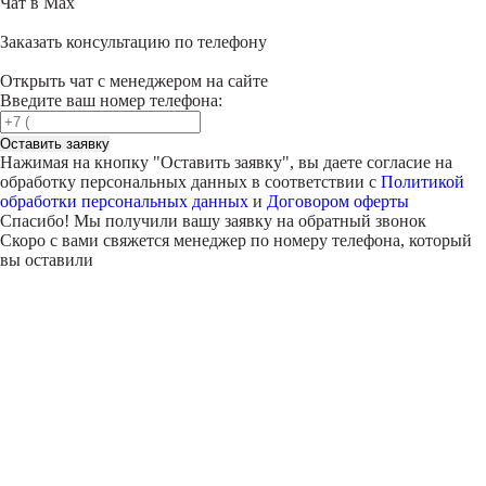
Чат в Max
Заказать консультацию по телефону
Открыть чат с менеджером на сайте
Введите ваш номер телефона:
Оставить заявку
Нажимая на кнопку "
Оставить заявку
", вы даете согласие на
обработку персональных данных в соответствии с
Политикой
обработки персональных данных
и
Договором оферты
Спасибо! Мы получили вашу заявку на обратный звонок
Скоро с вами свяжется менеджер по номеру телефона, который
вы оставили
Внимание!
В выбранном вами городе
на данный момент нет учебного
центра
.
Обучение по курсу проходит в
онлайн-формате
— вы сможете
пройти программу дистанционно с доступом к урокам,
материалам и поддержкой наставника.
Оставьте заявку и мы проконсультируем вас по процессу