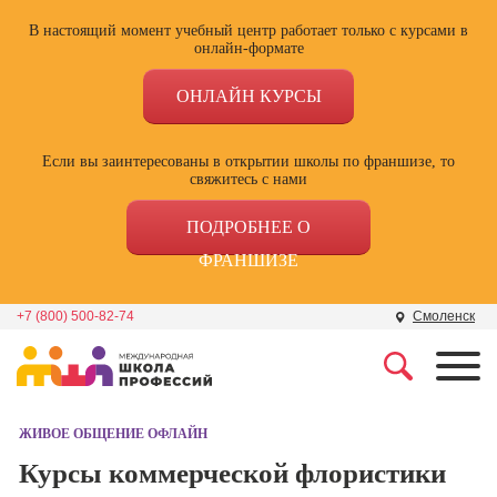
В настоящий момент учебный центр работает только с курсами в
онлайн-формате
ОНЛАЙН КУРСЫ
Если вы заинтересованы в открытии школы по франшизе, то
свяжитесь с нами
ПОДРОБНЕЕ О
ФРАНШИЗЕ
+7 (800) 500-82-74
Смоленск
Профессии
Школа маркетинга и
рекламы
ЖИВОЕ ОБЩЕНИЕ ОФЛАЙН
Профессия
Специалист по
Курсы коммерческой флористики
Школа дизайна
поисковой