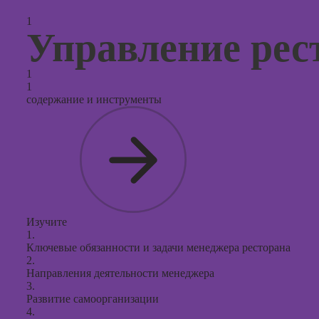
продви
социал
1
сетях
Управление рес
Курсы
таргети
1
реклам
1
содержание и инструменты
Курсы
продюс
проекто
Курсы с
презент
PowerPo
Изучите
1.
Ключевые обязанности и задачи менеджера ресторана
2.
Направления деятельности менеджера
3.
Развитие самоорганизации
4.