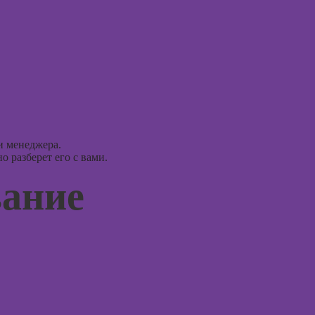
Курсы
Курс
Photoshop
Курсы
Курсы Adobe
практи
Illustrator
психод
(Иллюстратор),
векторная
Курсы
графика
игроте
психол
Курсы
и менеджера.
игр
графического
 разберет его с вами.
дизайна
Курсы 
вание
психол
менед
персон
Курсы
Курсы
Курсы
продв
флористики для
психол
начинающих
Курсы
Курсы
диагно