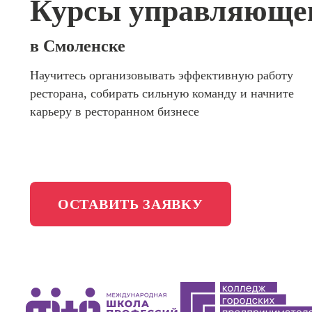
Курсы управляющег
сайтов (
программирования
продви
сайтов)
Школа психологии
в Смоленске
Профес
Интерне
Научитесь организовывать эффективную работу
Школа актерского мастерства
маркето
ресторана, собирать сильную команду и начните
Профес
Школа бизнеса и управления
карьеру в ресторанном бизнесе
Менедж
маркети
Фотошкола
социал
сетях (
менедж
Школа медиа
ОСТАВИТЬ ЗАЯВКУ
Профес
Специал
таргети
Онлайн-обучение
Курсы