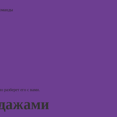
интерьера
Курсы 
команды
ориент
Практикум:
терапи
интерьерные
коллажи в
Курсы
Adobe
психос
Photoshop
Курсы
подготовки
недвижимости к
продаже
(хоумстейджинг)
Курсы по
заработку на
перепродаже
 разберет его с вами.
квартир
(флиппинг)
одажами