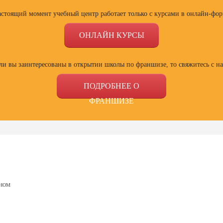
астоящий момент учебный центр работает только с курсами в онлайн-фор
ОНЛАЙН КУРСЫ
ли вы заинтересованы в открытии школы по франшизе, то свяжитесь с н
ПОДРОБНЕЕ О
ФРАНШИЗЕ
ссии
Профессии
Профессии
Проф
сия
Профессия
Профессия
Полный
АНОМ
ист по
Веб-дизайнер с
Специалист Excel
психол
ой
нуля до профи
семей
зации
отнош