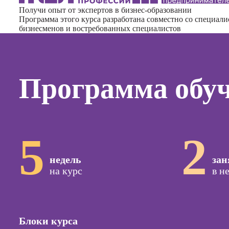
Курсы
Получи опыт от экспертов в бизнес-образовании
копирай
Программа этого курса разработана совместно со специал
бизнесменов и востребованных специалистов
Курсы п
создан
контент
Курсы п
Программа обу
поисков
оптими
сайтов (
продви
сайтов)
5
2
Курсы с
и прод
недель
зан
сайтов н
на курс
в н
Курсы
контекс
реклам
Курсы
Блоки курса