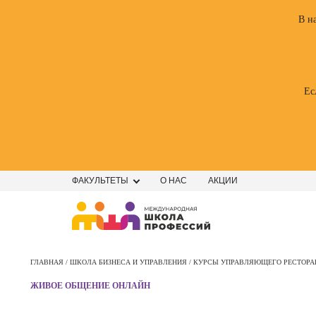
В н
Ес
ФАКУЛЬТЕТЫ
О НАС
АКЦИИ
Профе
Школа маркетинга и рекламы
Профес
ГЛАВНАЯ /
ШКОЛА БИЗНЕСА И УПРАВЛЕНИЯ /
КУРСЫ УПРАВЛЯЮЩЕГО РЕСТОР
Школа дизайна
Специал
ЖИВОЕ ОБЩЕНИЕ ОНЛАЙН
поисков
Школа нейросетей и
оптими