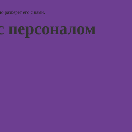
монтажу в After
Курсы 
Effects
терапи
 разберет его с вами.
психол
Курсы дизайна
с персоналом
интерфейсов
Курсы 
нейроп
Курсы Autodesk
и псих
AutoCAD
Курсы 
Курсы
тревог
Блендера
паниче
(Blender 3D)
атакам
Курсы
Курсы
рисования в
когнит
Photoshop
поведе
терапи
Курсы создания
2Д-персонажей
Курсы 
в Adobe
рисова
Photoshop
Курсы
Курсы ArchiCad
профа
для дизайнеров