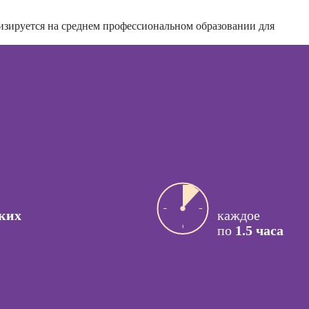
персонала
ссия
Курсы кадрового
изируется на среднем профессиональном образовании для
актик
делопроизводства
сия Арт-
Курсы управления
вт
бизнес-
процессами
ссия
й психолог
Курсы
управляющего
ссия КПТ-
рестораном
ог
ссия НЛП-
лист
Курсы
ких
каждое
Курсы менеджера
по
1.5 часа
Wildberries
ы
Курсы менеджера
коучинга
Ozon
психологии
Курсы управления