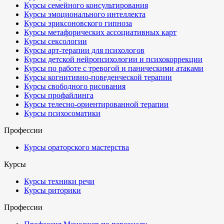
Курсы семейного консультирования
Курсы эмоционального интеллекта
Курсы эриксоновского гипноза
Курсы метафорических ассоциативных карт
Курсы сексологии
Курсы арт-терапии для психологов
Курсы детской нейропсихологии и психокоррекции
Курсы по работе с тревогой и паническими атаками
Курсы когнитивно-поведенческой терапии
Курсы свободного рисования
Курсы профайлинга
Курсы телесно-ориентированной терапии
Курсы психосоматики
Профессии
Курсы ораторского мастерства
Курсы
Курсы техники речи
Курсы риторики
Профессии