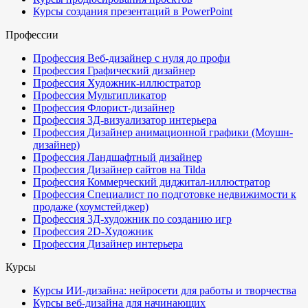
Курсы создания презентаций в PowerPoint
Профессии
Профессия Веб-дизайнер с нуля до профи
Профессия Графический дизайнер
Профессия Художник-иллюстратор
Профессия Мультипликатор
Профессия Флорист-дизайнер
Профессия 3Д-визуализатор интерьера
Профессия Дизайнер анимационной графики (Моушн-
дизайнер)
Профессия Ландшафтный дизайнер
Профессия Дизайнер сайтов на Tilda
Профессия Коммерческий диджитал-иллюстратор
Профессия Специалист по подготовке недвижимости к
продаже (хоумстейджер)
Профессия 3Д-художник по созданию игр
Профессия 2D-Художник
Профессия Дизайнер интерьера
Курсы
Курсы ИИ-дизайна: нейросети для работы и творчества
Курсы веб-дизайна для начинающих