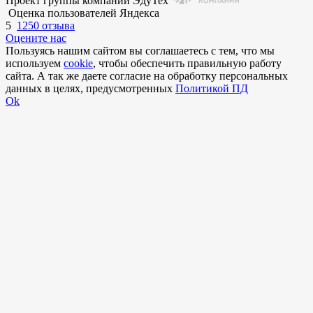
Проект группы компаний ЭдуТех
Оценка пользователей Яндекса
5
1250 отзыва
Оцените нас
Пользуясь нашим сайтом вы соглашаетесь с тем, что мы
используем
cookie
, чтобы обеспечить правильную работу
сайта. А так же даете согласие на обработку персональных
данных в целях, предусмотренных
Политикой ПД
Ok
Внимание!
В выбранном вами городе
на данный момент нет учебного
центра
.
Обучение по курсу проходит в
онлайн-формате
— вы сможете
пройти программу дистанционно с доступом к урокам,
материалам и поддержкой наставника.
Оставьте заявку и мы проконсультируем вас по процессу
онлайн-обучения
ПРОДОЛЖИТЬ