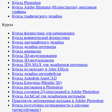
Курсы Photoshop
Курсы Adobe Illustrator (Иллюстратор), векторная
графика
Курсы графического дизайна
Курсы
Курсы флористики для начинающих
Курсы коммерческой флористики
Курсы ландшафтного дизайна
Курсы дизайна интерьера
Курсы анимации
Курсы 3D-моделирования
Курсы 3D-визуализации
Курсы 3DS MAX для дизайнеров интерьера
Курсы по монтажу в After Effects
Курсы дизайна интерфейсов
Курсы Autodesk AutoCAD
Курсы Блендера (Blender 3D)
Курсы рисования в Photoshop
Курсы создания 2Д-персонажей в Adobe Photoshop
Курсы ArchiCad для дизайнеров интерьера
Практикум: интерьерные коллажи в Adobe Photoshop
Курсы подготовки недвижимости к продаже
(хоумстейджинг)