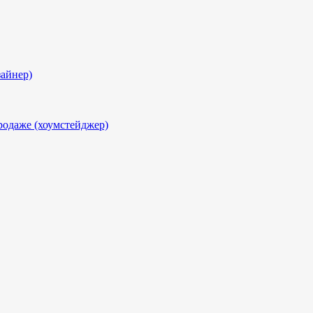
айнер)
родаже (хоумстейджер)