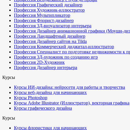
Профессия Графический дизайнер
Профессия Художник-иллюстратор
Профессия Мультипликатор
Профессия Флорист-дизайнер
Профессия 3Д-визуализатор интерьера
Профессия Дизайнер анимационной графики (Моушн-диз
Профессия Ландшафтный дизайнер
Профессия Дизайнер сайтов на Tilda
Профессия Коммерческий диджитал-иллюстратор
Профессия Специалист по подготовке недвижимости к п
Профессия 3Д-художник по созданию игр
Профессия 2D-Художник
Профессия Дизайнер интерьера
Курсы
Курсы ИИ-дизайна: нейросети для работы и творчества
Курсы веб-дизайна для начинающих
Курсы Photoshop
Курсы Adobe Illustrator (Иллюстратор), векторная графика
Курсы графического дизайна
Курсы
Курсы флористики для начинающих