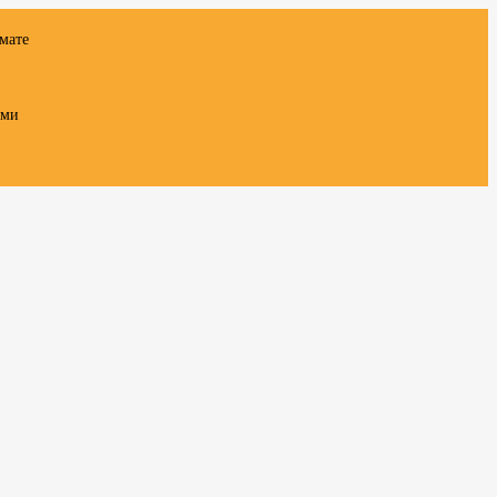
мате
ами