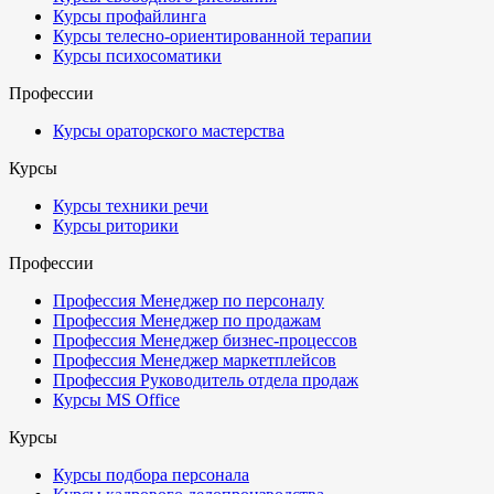
Курсы профайлинга
Курсы телесно-ориентированной терапии
Курсы психосоматики
Профессии
Курсы ораторского мастерства
Курсы
Курсы техники речи
Курсы риторики
Профессии
Профессия Менеджер по персоналу
Профессия Менеджер по продажам
Профессия Менеджер бизнес-процессов
Профессия Менеджер маркетплейсов
Профессия Руководитель отдела продаж
Курсы MS Office
Курсы
Курсы подбора персонала