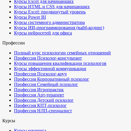
Курсы Excel для начинающих
Курсы HTML и CSS для начинающих
Курсы Excel: продвинутый уровень
Курсы Power BI
Курсы системного администратора
Курсы ИИ-программирования (вайб-кодинг)
Курсы нейросетей для офиса
Профессии
Полный курс психологии семейных отношений
Профессия Психолог-консультант
Курсы повышения квалификации психологов
Курсы эффективной коммуникации
Профессия Психолог-коуч
Профессия Корпоративный психолог
Профессия Семейный психолог
Профессия Игропрактик
Профессия Арт-терапевт
Профессия Детский психолог
Профессия КПТ-психолог
Профессия НЛП-специалист
Курсы
Курсы коучинга