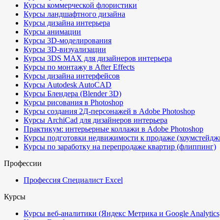
Курсы коммерческой флористики
Курсы ландшафтного дизайна
Курсы дизайна интерьера
Курсы анимации
Курсы 3D-моделирования
Курсы 3D-визуализации
Курсы 3DS MAX для дизайнеров интерьера
Курсы по монтажу в After Effects
Курсы дизайна интерфейсов
Курсы Autodesk AutoCAD
Курсы Блендера (Blender 3D)
Курсы рисования в Photoshop
Курсы создания 2Д-персонажей в Adobe Photoshop
Курсы ArchiCad для дизайнеров интерьера
Практикум: интерьерные коллажи в Adobe Photoshop
Курсы подготовки недвижимости к продаже (хоумстейдж
Курсы по заработку на перепродаже квартир (флиппинг)
Профессии
Профессия Специалист Excel
Курсы
Курсы веб-аналитики (Яндекс Метрика и Google Analytics